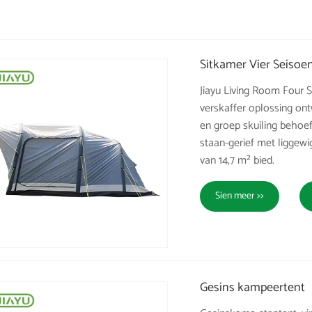
Sitkamer Vier Seisoe
Jiayu Living Room Four Se
verskaffer oplossing ont
en groep skuiling behoe
staan-gerief met liggewi
van 14,7 m² bied.
Sien meer >>
Gesins kampeertent