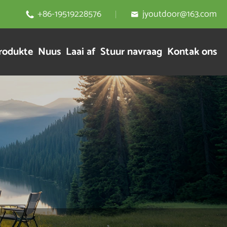
+86-19519228576
jyoutdoor@163.com


rodukte
Nuus
Laai af
Stuur navraag
Kontak ons