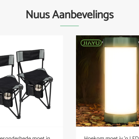
Nuus Aanbevelings
moet jy 'n LED-
Sleutelpunte om op te l