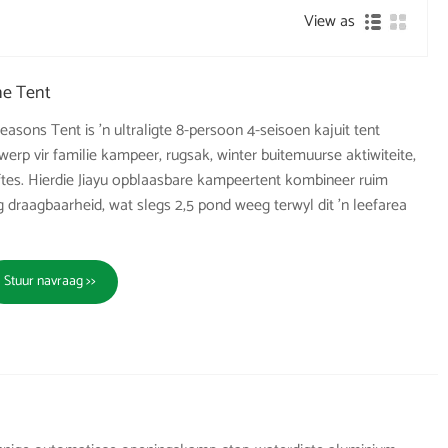
View as
ne Tent
asons Tent is 'n ultraligte 8-persoon 4-seisoen kajuit tent
werp vir familie kampeer, rugsak, winter buitemuurse aktiwiteite,
ftes. Hierdie Jiayu opblaasbare kampeertent kombineer ruim
g draagbaarheid, wat slegs 2,5 pond weeg terwyl dit 'n leefarea
Stuur navraag >>