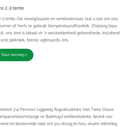
e 2-3 tente
3 tente..Die veselglaspale en ventilasiemaas laat u toe om ons
 somer of herfs te gebruik (temperatuurafhanklik. Zhejiang Jiayu
., ons tent is ideaal vir 'n verskeidenheid geleenthede, insluitend
rand, piekniek, feeste, agteryards, ens.
Stuur navraag >>
sreistent 3-4 Persoon Liggewig Rugsaksakkies met Twee Deure
mpaluminiumstange vir Buitelug.Familiereistente, beskik oor
loere en beskermde nate om jou droog te hou, skuins reënvlieg