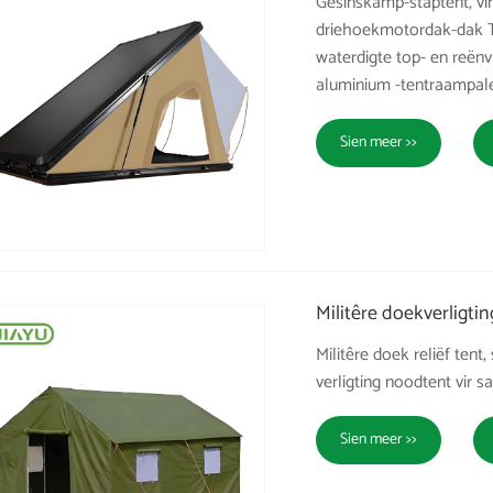
Gesinskamp-staptent, v
driehoekmotordak-dak To
waterdigte top- en reënv
aluminium -tentraampale
Sien meer >>
Militêre doekverligtin
Militêre doek reliëf ten
verligting noodtent vir sa
Sien meer >>