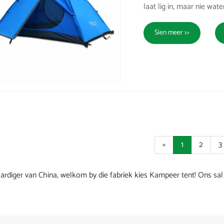
laat lig in, maar nie water
Sien meer >>
«
1
2
3
aardiger van China, welkom by die fabriek kies Kampeer tent! Ons sa