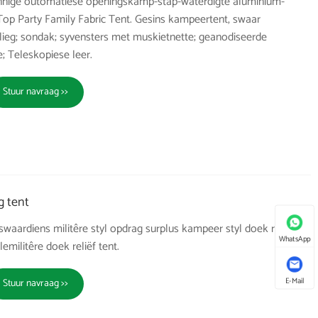
innige outomatiese openingskamp-stap-waterdigte aluminium-
p Party Family Fabric Tent. Gesins kampeertent, swaar
lieg; sondak; syvensters met muskietnette; geanodiseerde
; Teleskopiese leer.
Stuur navraag >>
g tent
t, swaardiens militêre styl opdrag surplus kampeer styl doek ramp
WhatsApp
lemilitêre doek reliëf tent.
E-Mail
Stuur navraag >>