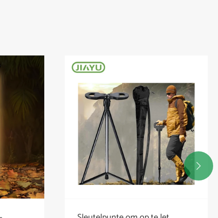

et
Waarom moet elke buitelug-