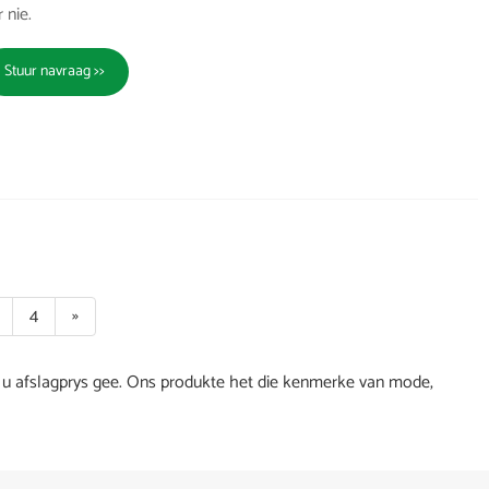
 nie.
Stuur navraag >>
4
»
l u afslagprys gee. Ons produkte het die kenmerke van mode,