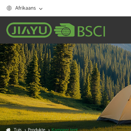
Afrikaans

Tuis
Produkte
Kampeer tent