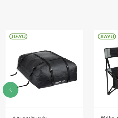

Watter besonderhede moet in
Hoekom 