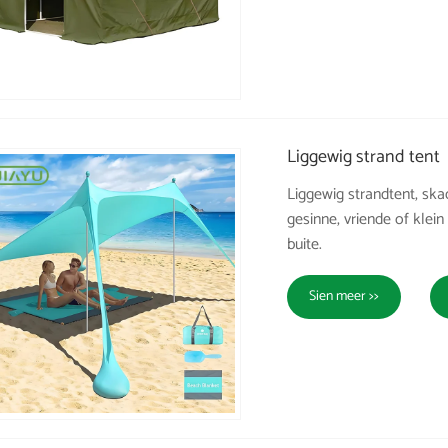
Liggewig strand tent
Liggewig strandtent, skad
gesinne, vriende of klei
buite.
Sien meer >>