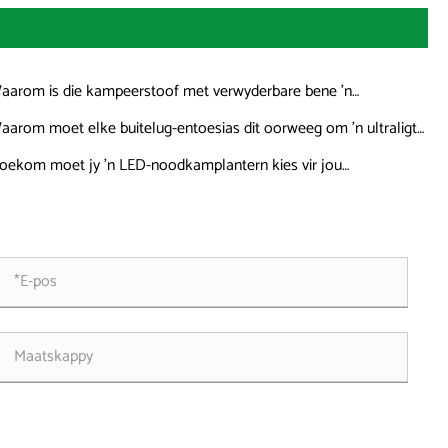
aarom is die kampeerstoof met verwyderbare bene 'n
lwisselaar vir buitelug-entoesiaste
aarom moet elke buitelug-entoesias dit oorweeg om 'n ultraligte
priet te gebruik?
oekom moet jy 'n LED-noodkamplantern kies vir jou
telugavonture