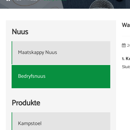
Wat
Nuus
2
Maatskappy Nuus
1. 
Slui
Bedryfsnuus
Produkte
Kampstoel