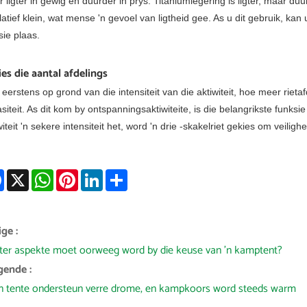
 ligter in gewig en duurder in prys. Titaniumlegering is ligter, maar du
elatief klein, wat mense 'n gevoel van ligtheid gee. As u dit gebruik, kan 
sie plaas.
ies die aantal afdelings
 eerstens op grond van die intensiteit van die aktiwiteit, hoe meer rie
siteit. As dit kom by ontspanningsaktiwiteite, is die belangrikste funksi
witeit 'n sekere intensiteit het, word 'n drie -skakelriet gekies om veiligh
Facebook
X
WhatsApp
Pinterest
LinkedIn
Share
ge :
ter aspekte moet oorweeg word by die keuse van 'n kamptent?
gende :
in tente ondersteun verre drome, en kampkoors word steeds warm