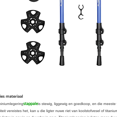
ies materiaal
stappale
iniumlegering
is stewig, liggewig en goedkoop, en die meeste
iteit vereistes het, kan u die ligter nuwe riet van koolstofvesel of titan