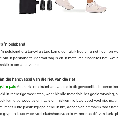
ra 'n polsband
 'n polsband dra terwyl u stap, kan u gemaklik hou en u riet heen en wee
e om 'n polsband te kies wat sag is en 'n mate van elastisiteit het, w
maklik is om af te val nie.
lim die handvatsel van die riet van die riet
klim pale
Met kurk- en skuimhandvatsels is dit gewoonlik die eerste ke
eld in reënerige weer stap, want hierdie materiale het goeie wrywing, s
tiek kan glad wees as dit nat is en miskien nie baie goed voel nie, maa
t, moet u nie plastiekgrepe gebruik nie, aangesien dit maklik soos nat v
e gryp. In koue weer voel skuimhandvatsels warmer as dié van kurk, pla