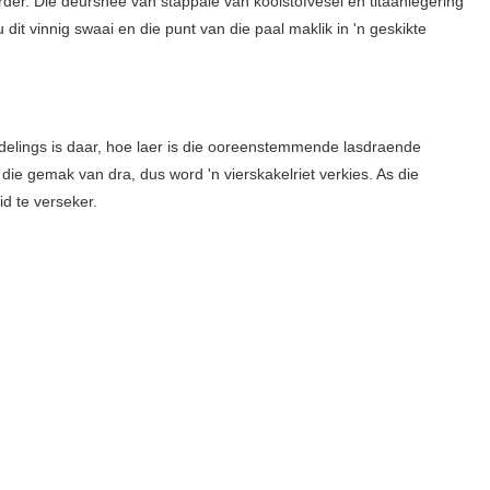
urder. Die deursnee van stappale van koolstofvesel en titaanlegering
u dit vinnig swaai en die punt van die paal maklik in 'n geskikte
tafdelings is daar, hoe laer is die ooreenstemmende lasdraende
e die gemak van dra, dus word 'n vierskakelriet verkies. As die
eid te verseker.