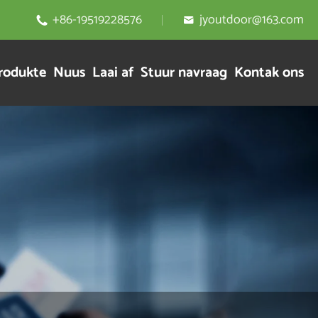
+86-19519228576
jyoutdoor@163.com


rodukte
Nuus
Laai af
Stuur navraag
Kontak ons