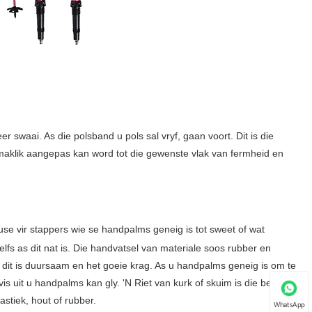
r swaai. As die polsband u pols sal vryf, gaan voort. Dit is die
at maklik aangepas kan word tot die gewenste vlak van fermheid en
use vir stappers wie se handpalms geneig is tot sweet of wat
elfs as dit nat is. Die handvatsel van materiale soos rubber en
r dit is duursaam en het goeie krag. As u handpalms geneig is om te
is uit u handpalms kan gly. 'N Riet van kurk of skuim is die beste
stiek, hout of rubber.
WhatsApp