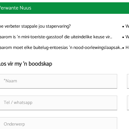
Verwante Nuus
e verbeter stappale jou stapervaring?
W
spe
arom is 'n mini-toeriste-gasstoof die uiteindelike keuse vir
W
tekookavonture
sta
arom moet elke buitelug-entoesias 'n nood-oorlewingslaapsak
H
uiterste situasies oorweeg
bui
Los vir my 'n boodskap