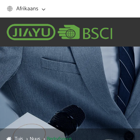
Afrikaans

Tuis
Nuus
Bedryfsnuus