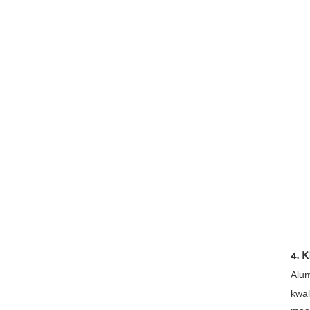
4. K
Alum
kwal