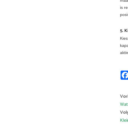
maar
is r
posi
5. K
Kies
kapa
akti
Vori
Wat
Vol
Kle