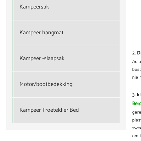
Kampeersak
Kampeer hangmat
2. D
Kampeer -slaapsak
As u
best
nie 
Motor/bootbedekking
3. k
Berg
Kampeer Troeteldier Bed
gere
plas
swee
om t