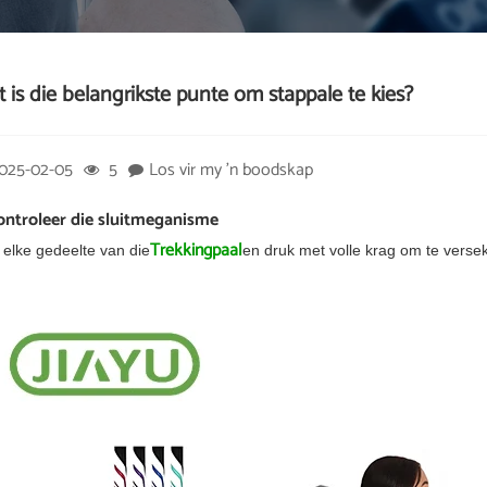
 is die belangrikste punte om stappale te kies?
025-02-05
5
Los vir my 'n boodskap
Kontroleer die sluitmeganisme
Trekkingpaal
t elke gedeelte van die
en druk met volle krag om te verseke