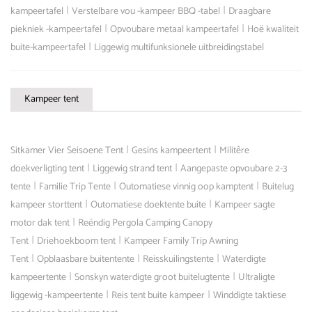
|
|
kampeertafel
Verstelbare vou -kampeer BBQ -tabel
Draagbare
|
|
piekniek -kampeertafel
Opvoubare metaal kampeertafel
Hoë kwaliteit
|
buite-kampeertafel
Liggewig multifunksionele uitbreidingstabel
Kampeer tent
|
|
Sitkamer Vier Seisoene Tent
Gesins kampeertent
Militêre
|
|
doekverligting tent
Liggewig strand tent
Aangepaste opvoubare 2-3
|
|
|
tente
Familie Trip Tente
Outomatiese vinnig oop kamptent
Buitelug
|
|
kampeer storttent
Outomatiese doektente buite
Kampeer sagte
|
motor dak tent
Reëndig Pergola Camping Canopy
|
|
Tent
Driehoekboom tent
Kampeer Family Trip Awning
|
|
|
Tent
Opblaasbare buitentente
Reisskuilingstente
Waterdigte
|
|
kampeertente
Sonskyn waterdigte groot buitelugtente
Ultraligte
|
|
liggewig -kampeertente
Reis tent buite kampeer
Winddigte taktiese