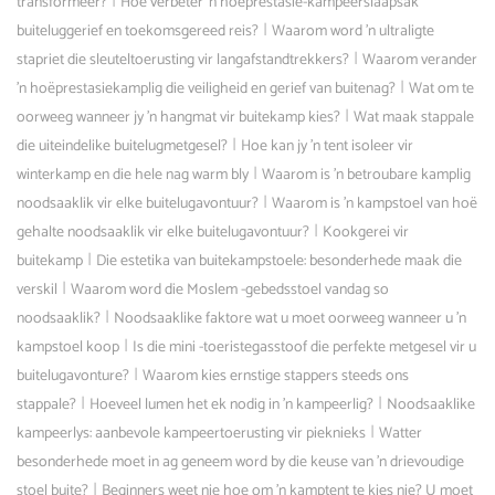
|
transformeer?
Hoe verbeter 'n hoëprestasie-kampeerslaapsak
|
buiteluggerief en toekomsgereed reis?
Waarom word 'n ultraligte
|
stapriet die sleuteltoerusting vir langafstandtrekkers?
Waarom verander
|
'n hoëprestasiekamplig die veiligheid en gerief van buitenag?
Wat om te
|
oorweeg wanneer jy 'n hangmat vir buitekamp kies?
Wat maak stappale
|
die uiteindelike buitelugmetgesel?
Hoe kan jy 'n tent isoleer vir
|
winterkamp en die hele nag warm bly
Waarom is 'n betroubare kamplig
|
noodsaaklik vir elke buitelugavontuur?
Waarom is 'n kampstoel van hoë
|
gehalte noodsaaklik vir elke buitelugavontuur?
Kookgerei vir
|
buitekamp
Die estetika van buitekampstoele: besonderhede maak die
|
verskil
Waarom word die Moslem -gebedsstoel vandag so
|
noodsaaklik?
Noodsaaklike faktore wat u moet oorweeg wanneer u 'n
|
kampstoel koop
Is die mini -toeristegasstoof die perfekte metgesel vir u
|
buitelugavonture?
Waarom kies ernstige stappers steeds ons
|
|
stappale?
Hoeveel lumen het ek nodig in 'n kampeerlig?
Noodsaaklike
|
kampeerlys: aanbevole kampeertoerusting vir pieknieks
Watter
besonderhede moet in ag geneem word by die keuse van 'n drievoudige
|
stoel buite?
Beginners weet nie hoe om 'n kamptent te kies nie? U moet