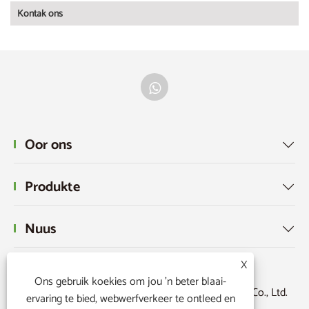
Kontak ons
Oor ons

Produkte

Nuus

X
Ons gebruik koekies om jou 'n beter blaai-
Kopiereg © 2024 Zhejiang Jiayu Outdoor Products Co., Ltd.
ervaring te bied, webwerfverkeer te ontleed en