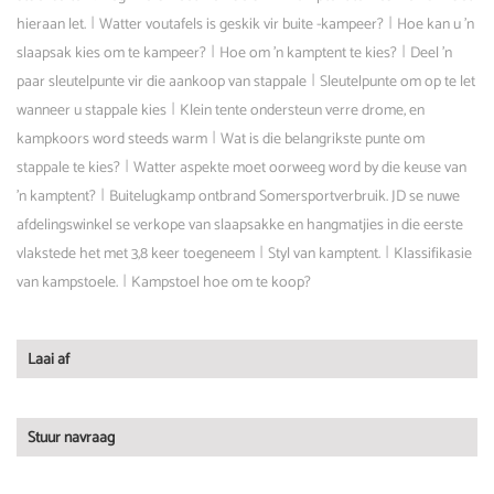
|
|
hieraan let.
Watter voutafels is geskik vir buite -kampeer?
Hoe kan u 'n
|
|
slaapsak kies om te kampeer?
Hoe om 'n kamptent te kies?
Deel 'n
|
paar sleutelpunte vir die aankoop van stappale
Sleutelpunte om op te let
|
wanneer u stappale kies
Klein tente ondersteun verre drome, en
|
kampkoors word steeds warm
Wat is die belangrikste punte om
|
stappale te kies?
Watter aspekte moet oorweeg word by die keuse van
|
'n kamptent?
Buitelugkamp ontbrand Somersportverbruik. JD se nuwe
afdelingswinkel se verkope van slaapsakke en hangmatjies in die eerste
|
|
vlakstede het met 3,8 keer toegeneem
Styl van kamptent.
Klassifikasie
|
van kampstoele.
Kampstoel hoe om te koop?
Laai af
Stuur navraag