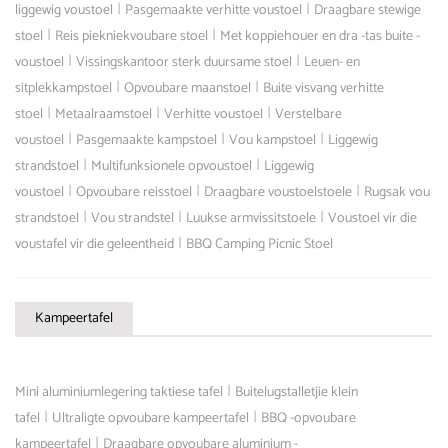
|
|
liggewig voustoel
Pasgemaakte verhitte voustoel
Draagbare stewige
|
|
stoel
Reis piekniekvoubare stoel
Met koppiehouer en dra -tas buite -
|
|
voustoel
Vissingskantoor sterk duursame stoel
Leuen- en
|
|
sitplekkampstoel
Opvoubare maanstoel
Buite visvang verhitte
|
|
|
stoel
Metaalraamstoel
Verhitte voustoel
Verstelbare
|
|
|
voustoel
Pasgemaakte kampstoel
Vou kampstoel
Liggewig
|
|
strandstoel
Multifunksionele opvoustoel
Liggewig
|
|
|
voustoel
Opvoubare reisstoel
Draagbare voustoelstoele
Rugsak vou
|
|
|
strandstoel
Vou strandstel
Luukse armvissitstoele
Voustoel vir die
|
voustafel vir die geleentheid
BBQ Camping Picnic Stoel
Kampeertafel
|
Mini aluminiumlegering taktiese tafel
Buitelugstalletjie klein
|
|
tafel
Ultraligte opvoubare kampeertafel
BBQ -opvoubare
|
kampeertafel
Draagbare opvoubare aluminium -