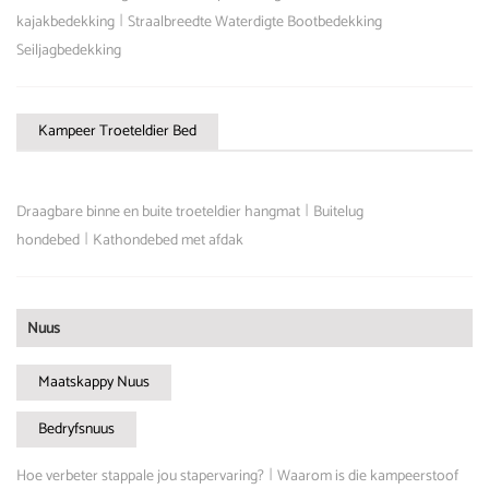
|
kajakbedekking
Straalbreedte Waterdigte Bootbedekking
Seiljagbedekking
Kampeer Troeteldier Bed
|
Draagbare binne en buite troeteldier hangmat
Buitelug
|
hondebed
Kathondebed met afdak
Nuus
Maatskappy Nuus
Bedryfsnuus
|
Hoe verbeter stappale jou stapervaring?
Waarom is die kampeerstoof