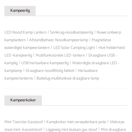
Kampeerlig
|
|
LED Nood Kamp Lantern
Sonkrag-noodkampeerlig
Nuwe ontwerp
|
|
kamplantern
Afstandbeheer Noodkampeerlamp
Magnetiese
|
|
waterdigte kampeerlantern
LED Solar Camping Light
Hoë helderheid
|
|
LED -kampeerlig
Multifunksionele LED -lantern
Draagbare USB -
|
|
kamplig
USB herlaaibare kampeerlig
Waterdigte draagbare LED -
|
|
kamplamp
Draagbare noodflitslig fakkel
Herlaaibare
|
kampeerlanterns
Buitelug-multifunksie draagbare lamp
Kampeerkoker
|
|
Mini Toeriste Gasstoof
Kampkoker met verwyderbare pote
Vlekvrye
|
|
staal mini -kassetstoof
Liggewig mini butaan gas stoof
Mini draagbare