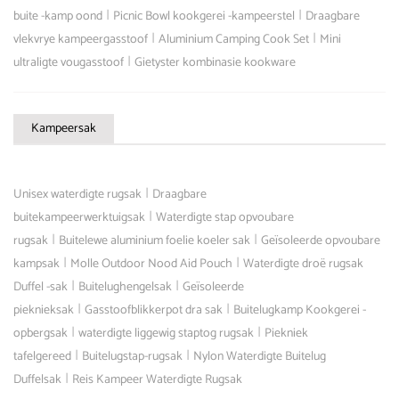
|
|
buite -kamp oond
Picnic Bowl kookgerei -kampeerstel
Draagbare
|
|
vlekvrye kampeergasstoof
Aluminium Camping Cook Set
Mini
|
ultraligte vougasstoof
Gietyster kombinasie kookware
Kampeersak
|
Unisex waterdigte rugsak
Draagbare
|
buitekampeerwerktuigsak
Waterdigte stap opvoubare
|
|
rugsak
Buitelewe aluminium foelie koeler sak
Geïsoleerde opvoubare
|
|
kampsak
Molle Outdoor Nood Aid Pouch
Waterdigte droë rugsak
|
|
Duffel -sak
Buitelughengelsak
Geïsoleerde
|
|
pieknieksak
Gasstoofblikkerpot dra sak
Buitelugkamp Kookgerei -
|
|
opbergsak
waterdigte liggewig staptog rugsak
Piekniek
|
|
tafelgereed
Buitelugstap-rugsak
Nylon Waterdigte Buitelug
|
Duffelsak
Reis Kampeer Waterdigte Rugsak