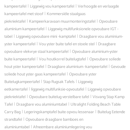
|
|
kampeertafel
Liggewig vou kampeertafel
Verhoogde en verlaagde
|
kampeertafel met stoof
Kommersiële staalgaas
|
|
piekniektafel
Kampeerkaravaan muurmonteringstafel
Opvoubare
|
aluminium kampeertafel
Liggewig multifunksionele opvoubare IGT -
|
|
tabel
Liggewig opvoubare mini -kamptafel
Draagbare vou aluminium-
|
|
yster kampeertafel
Vou yster buite tafel en stoele stel
Draagbare
|
opvoubare vlekvrye staal kampeertafel
Opvoubare aluminium-yster
|
|
buite kampeertafel
Vou houtkorrel buitelugtafel
Opvoubare soliede
|
|
hout yster kampeertafel
Draagbare aluminium -kampeertafel
Gevoude
|
soliede hout yster gaas kampeertafel
Opvoubare yster
|
|
Buitelugkampeertafel
Stap Rugsak Tafels
Liggewig
|
|
eetkamertafel
liggewig multifunksie-opvoutafel
Liggewig opvoubare
|
|
piekniektafel
Opvoubare buitelug verstelbare tafel
Visvang Stap Kamp
|
|
Tafel
Draagbare vou aluminiumtabel
Ultralight Folding Beach Table
|
|
Carry Bag
Legeringskamptafel buite opvou lessenaar
Buitelug Eetende
|
strandtafel
Opvoubare draagbare bamboes en
|
aluminiumtabel
Afneembare aluminiumlegering vou