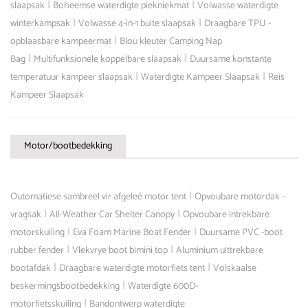
|
|
slaapsak
Boheemse waterdigte piekniekmat
Volwasse waterdigte
|
|
winterkampsak
Volwasse 4-in-1 buite slaapsak
Draagbare TPU -
|
opblaasbare kampeermat
Blou kleuter Camping Nap
|
|
Bag
Multifunksionele koppelbare slaapsak
Duursame konstante
|
|
temperatuur kampeer slaapsak
Waterdigte Kampeer Slaapsak
Reis
Kampeer Slaapsak
Motor/bootbedekking
|
Outomatiese sambreel vir afgeleë motor tent
Opvoubare motordak -
|
|
vragsak
All-Weather Car Shelter Canopy
Opvoubare intrekbare
|
|
motorskuiling
Eva Foam Marine Boat Fender
Duursame PVC -boot
|
|
rubber fender
Vlekvrye boot bimini top
Aluminium uittrekbare
|
|
bootafdak
Draagbare waterdigte motorfiets tent
Volskaalse
|
beskermingsbootbedekking
Waterdigte 600D-
|
motorfietsskuiling
Bandontwerp waterdigte