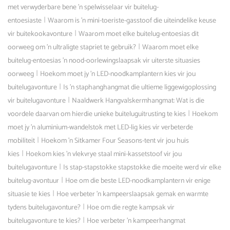
met verwyderbare bene 'n spelwisselaar vir buitelug-
|
entoesiaste
Waarom is 'n mini-toeriste-gasstoof die uiteindelike keuse
|
vir buitekookavonture
Waarom moet elke buitelug-entoesias dit
|
oorweeg om 'n ultraligte stapriet te gebruik?
Waarom moet elke
buitelug-entoesias 'n nood-oorlewingslaapsak vir uiterste situasies
|
oorweeg
Hoekom moet jy 'n LED-noodkamplantern kies vir jou
|
buitelugavonture
Is 'n staphanghangmat die ultieme liggewigoplossing
|
vir buitelugavonture
Naaldwerk Hangvalskermhangmat: Wat is die
|
voordele daarvan om hierdie unieke buiteluguitrusting te kies
Hoekom
moet jy 'n aluminium-wandelstok met LED-lig kies vir verbeterde
|
mobiliteit
Hoekom 'n Sitkamer Four Seasons-tent vir jou huis
|
kies
Hoekom kies 'n vlekvrye staal mini-kassetstoof vir jou
|
buitelugavonture
Is stap-stapstokke stapstokke die moeite werd vir elke
|
buitelug-avontuur
Hoe om die beste LED-noodkamplantern vir enige
|
situasie te kies
Hoe verbeter 'n kampeerslaapsak gemak en warmte
|
tydens buitelugavonture?
Hoe om die regte kampsak vir
|
buitelugavonture te kies?
Hoe verbeter 'n kampeerhangmat