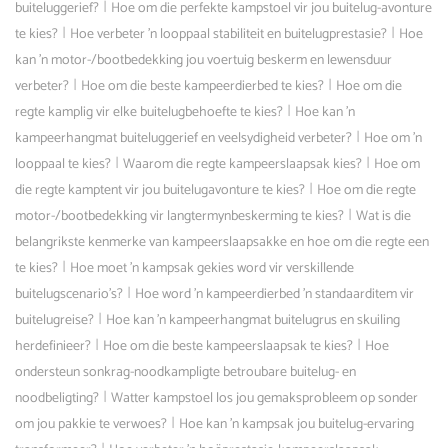
|
buiteluggerief?
Hoe om die perfekte kampstoel vir jou buitelug-avonture
|
|
te kies?
Hoe verbeter 'n looppaal stabiliteit en buitelugprestasie?
Hoe
kan 'n motor-/bootbedekking jou voertuig beskerm en lewensduur
|
|
verbeter?
Hoe om die beste kampeerdierbed te kies?
Hoe om die
|
regte kamplig vir elke buitelugbehoefte te kies?
Hoe kan 'n
|
kampeerhangmat buiteluggerief en veelsydigheid verbeter?
Hoe om 'n
|
|
looppaal te kies?
Waarom die regte kampeerslaapsak kies?
Hoe om
|
die regte kamptent vir jou buitelugavonture te kies?
Hoe om die regte
|
motor-/bootbedekking vir langtermynbeskerming te kies?
Wat is die
belangrikste kenmerke van kampeerslaapsakke en hoe om die regte een
|
te kies?
Hoe moet 'n kampsak gekies word vir verskillende
|
buitelugscenario's?
Hoe word 'n kampeerdierbed 'n standaarditem vir
|
buitelugreise?
Hoe kan 'n kampeerhangmat buitelugrus en skuiling
|
|
herdefinieer?
Hoe om die beste kampeerslaapsak te kies?
Hoe
ondersteun sonkrag-noodkampligte betroubare buitelug- en
|
noodbeligting?
Watter kampstoel los jou gemaksprobleem op sonder
|
om jou pakkie te verwoes?
Hoe kan 'n kampsak jou buitelug-ervaring