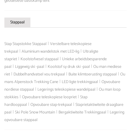
geodesiese basiskamp tent
Stappaal
|
Stap Stapstokke Stappaal
Verstelbare teleskopiese
|
|
trekpaal
Aluminium wandelstok met LED-lig
Ultraligte
|
|
stapriet
Koolstofvesel stappaal
Unieke arbeidsbesparende
|
|
|
paal
Liggewig ski -paal
Koolstof sy druk ski -paal
Ou man mediese
|
|
|
riet
Dubbelhandvatsel vou trekpaal
Buite klimtoerusting stappaal
Ou
|
|
mans Alpenstock Trekking Cane
LED ligte trekkingpaal
Opvoubare
|
|
nordiese stappaal
Legerings teleskopiese wandelpaal
Ou man loop
|
|
stokkies
Opvoubare teleskopiese loopriet
Stap
|
|
hardlooppaal
Opvoubare stap-trekpaal
Staprietaktiwiteite draagbare
|
|
|
paal
Ski Pole Snow Mountain
Bergaktiwiteite Trekkingpaal
Legering
opvoubare stappaal