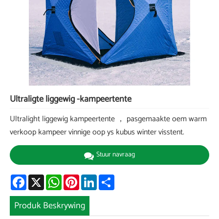
Ultraligte liggewig -kampeertente
Ultralight liggewig kampeertente ， pasgemaakte oem warm
verkoop kampeer vinnige oop ys kubus winter visstent.
Stuur navraag
Facebook
X
WhatsApp
Pinterest
LinkedIn
Share
Produk Beskrywing