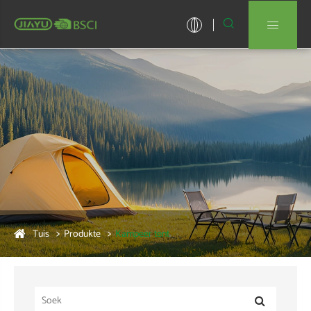


Tuis
Produkte
Kampeer tent