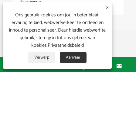
Sien meer >>
X
Ons gebruik koekies om jou 'n beter blaai-
ervaring te bied, webwerfverkeer te ontleed en
inhoud te personaliseer. Deur hierdie webwerf te
gebruik, stem jy in tot ons gebruik van
koekies.
Privaatheidsbeleid
Verwerp
Aanvaar




Oor ons

Produkte

Nuus
