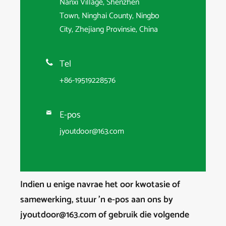
Nanxi Village, Shenzhen
Town, Ninghai County, Ningbo
City, Zhejiang Provinsie, China
Tel

+86-19519228576
E-pos

jyoutdoor@163.com
Indien u enige navrae het oor kwotasie of
samewerking, stuur 'n e-pos aan ons by
jyoutdoor@163.com of gebruik die volgende