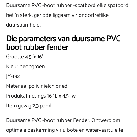
Duursame PVC -boot rubber -spatbord elke spatbord
het 'n sterk, geribde liggaam vir onoortreflike
duursaamheid.
Die parameters van duursame PVC -
boot rubber fender
Grootte 4.5 'x 16'
Kleur neongroen
JY-192
Materiaal polivinielchloried
Produkafmetings 16 "L x 4.5" w
Item gewig 2,3 pond
Duursame PVC -boot rubber Fender. Ontwerp om
optimale beskerming vir u bote en watervaartuie te