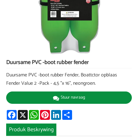
Duursame PVC -boot rubber fender
Duursame PVC -boot rubber Fender, Boattctor opblaas
Fender Value 2 -Pack - 4,5 "x 16", neongroen.
Stuur navraag
Facebook
X
WhatsApp
Pinterest
LinkedIn
Share
Produk Beskrywing