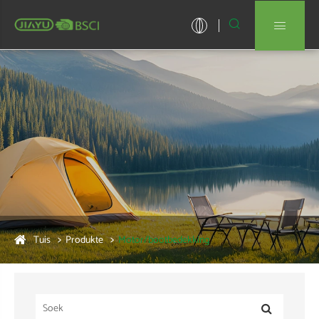


Tuis
Produkte
Motor/bootbedekking