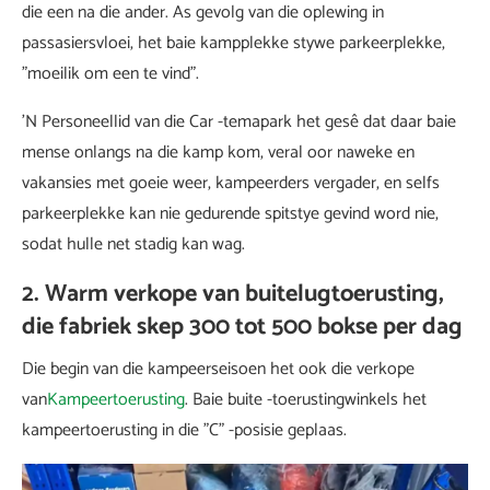
die een na die ander. As gevolg van die oplewing in
passasiersvloei, het baie kampplekke stywe parkeerplekke,
"moeilik om een ​​te vind".
'N Personeellid van die Car -temapark het gesê dat daar baie
mense onlangs na die kamp kom, veral oor naweke en
vakansies met goeie weer, kampeerders vergader, en selfs
parkeerplekke kan nie gedurende spitstye gevind word nie,
sodat hulle net stadig kan wag.
2. Warm verkope van buitelugtoerusting,
die fabriek skep 300 tot 500 bokse per dag
Die begin van die kampeerseisoen het ook die verkope
van
Kampeertoerusting
. Baie buite -toerustingwinkels het
kampeertoerusting in die "C" -posisie geplaas.