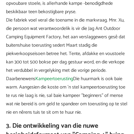
opvoubare stoele, is allerhande kampe -benodigdhede
beskikbaar teen bekostigbare pryse.
Die fabriek voel veral die toename in die markvraag. Mnr. Xu,
die persoon wat verantwoordelik is vir die Jag Ant Outdoor
Camping Equipment Factory, het aan verslaggewers gesê dat
buitenshuise toerusting sedert Maart stadig die
piekverkoopseisoen betree het. Tente, afdakke en voustoele
kan 300 tot 500 bokse per dag gestuur word, en die verkope
het verdubbel in vergelyking met die vorige periode.
Daarbenewens
Kampeertoerusting
Die huurmark is ook baie
warm. Aangesien die koste om 'n stel kampeertoerusting toe
te rus nie laag is nie, sal baie kampeer "beginners" of mense
wat nie bereid is om geld te spandeer om toerusting op te stel
nie en nêrens tuis te sit om te huur nie.
3. Die ontwikkeling van die nuwe