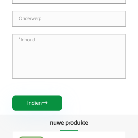
Indien

nuwe produkte