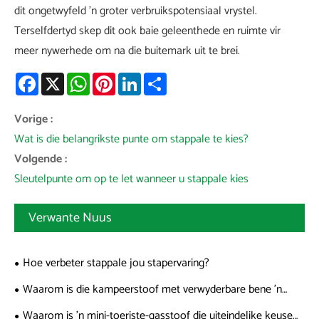
dit ongetwyfeld 'n groter verbruikspotensiaal vrystel.
Terselfdertyd skep dit ook baie geleenthede en ruimte vir
meer nywerhede om na die buitemark uit te brei.
Facebook
X
WhatsApp
Pinterest
LinkedIn
Share
Vorige :
Wat is die belangrikste punte om stappale te kies?
Volgende :
Sleutelpunte om op te let wanneer u stappale kies
Verwante Nuus
Hoe verbeter stappale jou stapervaring?
Waarom is die kampeerstoof met verwyderbare bene 'n
spelwisselaar vir buitelug-entoesiaste
Waarom is 'n mini-toeriste-gasstoof die uiteindelike keuse