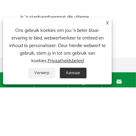
Is 'n staphanghangmat die ultieme
X
liggewigoplossing vir buitelugavonture
Ons gebruik koekies om jou 'n beter blaai-
Sien meer >>
ervaring te bied, webwerfverkeer te ontleed en
inhoud te personaliseer. Deur hierdie webwerf te
gebruik, stem jy in tot ons gebruik van
koekies.
Privaatheidsbeleid
Verwerp
Aanvaar




Oor ons

Produkte
