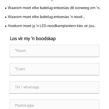
vir buitekookavonture
Waarom moet elke buitelug-entoesias dit oorweeg om 'n
ultraligte stapriet te gebruik?
Waarom moet elke buitelug-entoesias 'n nood-
oorlewingslaapsak vir uiterste situasies oorweeg
Hoekom moet jy 'n LED-noodkamplantern kies vir jou
buitelugavonture
Los vir my 'n boodskap