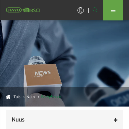


Tuis
Nuus
Bedryfsnuus
Nuus