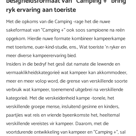
besigheidsformaat van "Camping +" bring
ryk ervaring aan toeriste
Met die opkoms van die Camping -rage het die nuwe
sakeformaat van "Camping +" ook soos sampioene na reën
opgekom. Hierdie nuwe formate kombineer kampeerkampe
met toerisme, ouer-kind-studie, ens., Wat toeriste 'n ryker en
meer diverse kampeerervaring bied.
Insiders in die bedryf het gesê dat namate die lewende en
vermaaklikheidskategorieë wat kampeer kan akkommodeer,
meer en meer volop word, die grense van verskillende soorte
verbruik wat kampeer, toenemend uitgebrei na verskillende
kategorieë. Met die verskeidenheid kampe -tonele, het
verskillende groepe mense, insluitend gesinne en kinders,
paartjies wat reis en vriende byeenkomste het, heeltemal
verskillende vereistes vir kampeer. Daarom, met die
voortdurende ontwikkeling van kampeer en "Camping +", sal